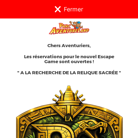
Fermer
C.S.E -
ASSOCIATIONS -
Chers Aventuriers,
ENTREPRISES -
Les réservations pour le nouvel Escape
Game sont ouvertes !
STRUCTURES
" A LA RECHERCHE DE LA RELIQUE SACRÉE "
JEUNESSE
CONDITIONS GÉNÉRALES DE
VENTES -
BILLETTERIE EN
LIGNE
I. GÉNÉRALITÉS