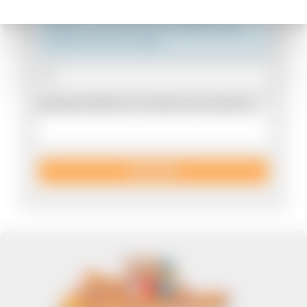
Astuce
: vous pouvez envoyer plusieurs
photos en une seule fois en selectionnant
plusieurs fichiers images.
Quelques détails sur la nature de vos photos :
ENVOYER