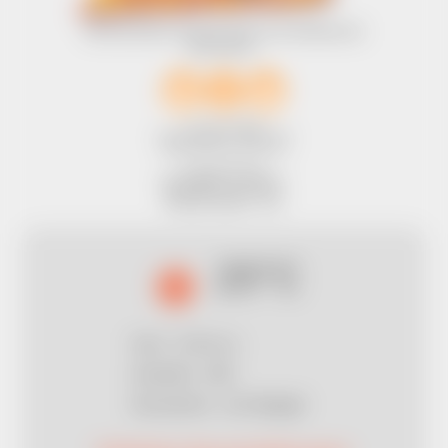
REJOIGNEZ-NOUS SUR LES RÉSEAUX
SOCIAUX :
1 bis rue Chalot
Accès par D14 - Sortie n°19
95420 MAGNY EN VEXIN
01 34 67 61 94
infos@aventureland.fr
49°08.87 N, 01°48.33 E
Mentions légales
-
CGV
25°C
Vent : 5.59 m/s
Humidité : 28%
Description : ciel dégagé