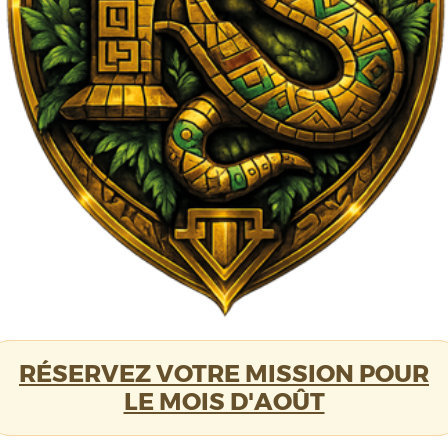
RÉSERVEZ VOTRE MISSION POUR
LE MOIS D'AOÛT