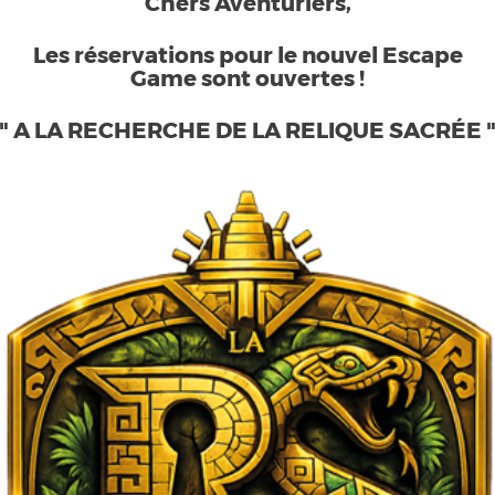
Chers Aventuriers,
Les réservations pour le nouvel Escape
Game sont ouvertes !
" A LA RECHERCHE DE LA RELIQUE SACRÉE 