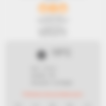
1 bis rue Chalot
Accès par D14 - Sortie n°19
95420 MAGNY EN VEXIN
01 34 67 61 94
infos@aventureland.fr
49°08.87 N, 01°48.33 E
Mentions légales
-
CGV
19°C
Vent : 1.79 m/s
Humidité : 39%
Description : ciel dégagé
Prévisions des prochains jours
Dim
Lun
Mar
Mer
Jeu