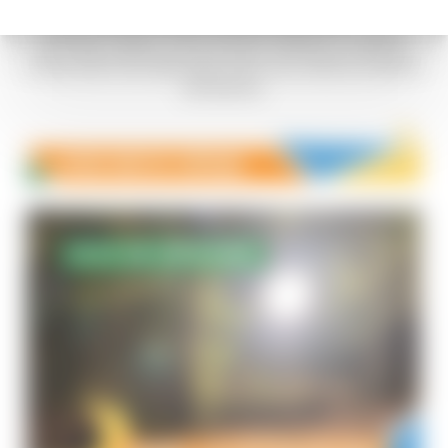
mercredis et week-ends de 10h à 18h
. Venez
grimper, sauter, rire et surtout respirer un grand
coup avant de replonger dans vos mails et cahiers
de devoirs.