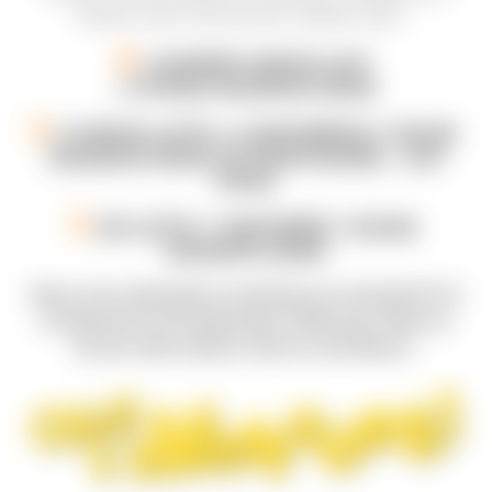
tentez votre chance pour repartir avec :
1 SUPER GROS LOT
: 2 PASS SAISON 2026
2 GROS LOTS : 4 ENTRÉES 1 JOUR
SAISON 2026 (À PARTAGER… OU
PAS)
20 LOTS : 1 ENTRÉE 1 JOUR
SAISON 2026
Nous vous attendons nombreux le samedi 27 et
le dimanche 28 septembre 2025 pour fêter la
fin de cette saison riche en émotions !