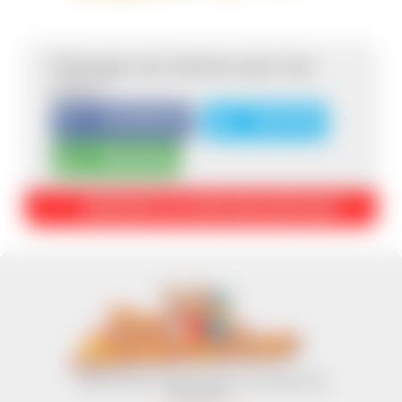
Partage cet article avec tes
amis :
FACEBOOK
TWITTER
PAR MAIL
RETOUR À LA LISTE DES ARTICLES
REJOIGNEZ-NOUS SUR LES RÉSEAUX
SOCIAUX :